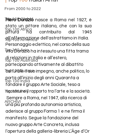
From 2000 to 2022
Top 100 Global
Piero Dorazio
 nasce a Roma nel 1927, è 
stato un pittore italiano, che con la sua 
Top 100 Africa
pittura ha contribuito dal 1945 
all'affermazione dell'astrattismo in Italia. 
Top 100 America
Personaggio eclettico, nel corso della sua 
Top 100 Asia
vita Dorazio ha intessuto una fitta trama 
di relazioni in Italia e all’estero, 
Top 100 Australia
partecipando attivamente al dibattito 
Top 100 Europe
culturale. Il suo impegno, anche politico, lo 
porta all’inizio degli anni Quaranta a 
Top 100 India
fondare il gruppo Arte Sociale, teso a 
ricostruire il rapporto tra l’arte e la società. 
Top 100 Italy
 Sempre a Roma, nel 1947, alla ricerca di 
ARCHIVI
una più profonda autonomia artistica, 
aderisce al gruppo Forma 1 e ne firma il 
manifesto. Segue la fondazione del 
nuovo gruppo Arte Concreta, inclusa 
l’apertura della galleria-libreria L’Âge d’Or 