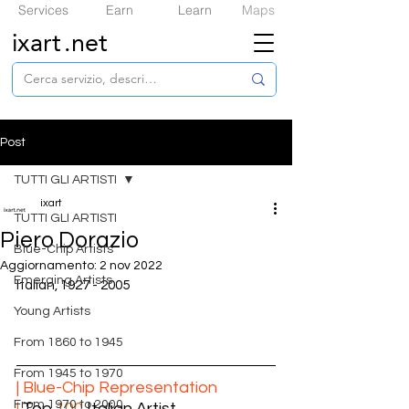
Services
Earn
Learn
Maps
ixart
.net
Post
TUTTI GLI ARTISTI
ixart
TUTTI GLI ARTISTI
Piero Dorazio
​Blue-Chip Artists
Aggiornamento:
2 nov 2022
Emerging Artists
Italian, 1927 - 2005
Young Artists
From 1860 to 1945
From 1945 to 1970
| ​Blue-Chip Representation
From 1970 to 2000
|
 Top 
100
 Italian Artist  