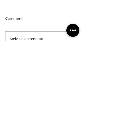
Commenti
Rossella Biscott
Rodrigo Hernández
Scrivi un commento...
BUY
SELL
ixart
.net
Newsletter