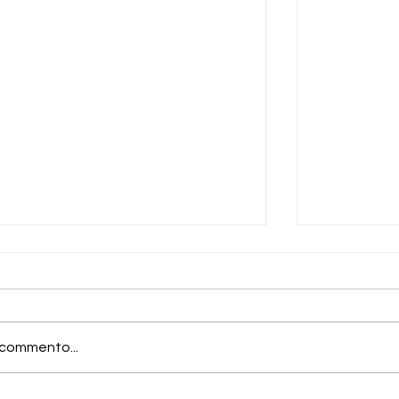
n commento...
Rodrigo H