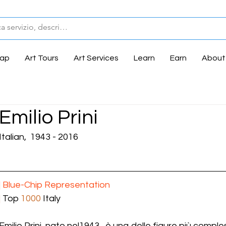
Map
Art Tours
Art Services
Learn
Earn
About
Emilio Prini
Italian,  1943 - 2016
| ​Blue-Chip Representation
|
 Top 
1000
 Italy
Emilio Prini, nato nel1943,  è una delle figure più compl