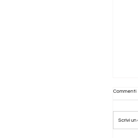
Commenti
AES+F
Scrivi u