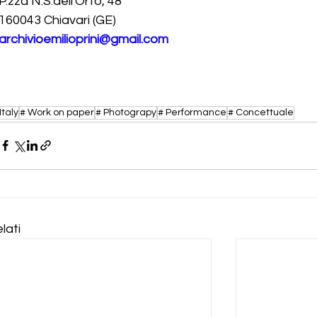
P.zza N.S.dell'Orto, 48
160043 Chiavari (GE)
archivioemilioprini@gmail.com
Italy
# Work on paper
# Photograpy
# Performance
# Concettuale
lati