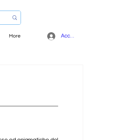
Accedi
More
esse ed enigmatiche del 