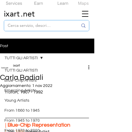
Services
Earn
Learn
Maps
ixart
.net
Post
TUTTI GLI ARTISTI
ixart
TUTTI GLI ARTISTI
Carla Badiali
​Blue-Chip Artists
Aggiornamento:
1 nov 2022
Emerging Artists
Italian
,  1907 - 1992
Young Artists
From 1860 to 1945
From 1945 to 1970
| 
​Blue-Chip Representation
From 1970 to 2000
|
 Top 
1000
 Italian Artist  