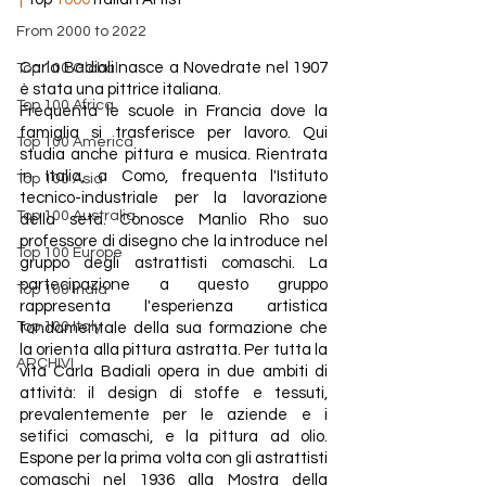
From 2000 to 2022
Carla Badiali nasce a Novedrate nel 1907  
Top 100 Global
è stata una pittrice italiana.
Top 100 Africa
Frequenta le scuole in Francia dove la 
famiglia si trasferisce per lavoro. Qui 
Top 100 America
studia anche pittura e musica. Rientrata 
in Italia, a Como, frequenta l'Istituto 
Top 100 Asia
tecnico-industriale per la lavorazione 
Top 100 Australia
della seta. Conosce Manlio Rho suo 
professore di disegno che la introduce nel 
Top 100 Europe
gruppo degli astrattisti comaschi. La 
partecipazione a questo gruppo 
Top 100 India
rappresenta l'esperienza artistica 
Top 100 Italy
fondamentale della sua formazione che 
la orienta alla pittura astratta. Per tutta la 
ARCHIVI
vita Carla Badiali opera in due ambiti di 
attività: il design di stoffe e tessuti, 
prevalentemente per le aziende e i 
setifici comaschi, e la pittura ad olio. 
Espone per la prima volta con gli astrattisti 
comaschi nel 1936 alla Mostra della 